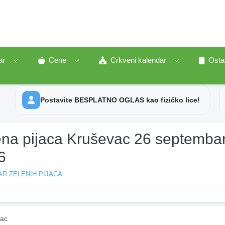
ar
Cene
Crkveni kalendar
Osta
Postavite BESPLATNO OGLAS kao fizičko lice!
ena pijaca Kruševac 26 septemba
6
R ZELENIH PIJACA
ac