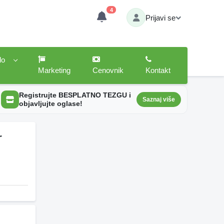
4
Prijavi se
lo
Marketing
Cenovnik
Kontakt
Registrujte BESPLATNO TEZGU i
Saznaj više
objavljujte oglase!
r