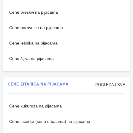
Cene breskvi na pijacama
Cene borovnice na pijacama
Cene lešnika na pijacama
Cene šljiva na pijacama
CENE ŽITARICA NA PIJACAMA
POGLEDAJ SVE
Cene kukuruza na pijacama
Cene lucerke (seno u balama) na pijacama