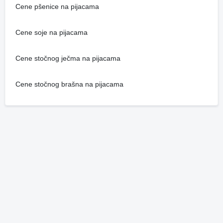
Cene pšenice na pijacama
Cene soje na pijacama
Cene stočnog ječma na pijacama
Cene stočnog brašna na pijacama