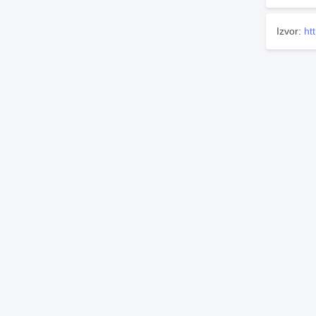
Izvor:
ht