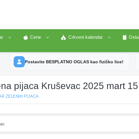
ar
Cene
Crkveni kalendar
Osta
Postavite BESPLATNO OGLAS kao fizičko lice!
ena pijaca Kruševac 2025 mart 15
R ZELENIH PIJACA
ac