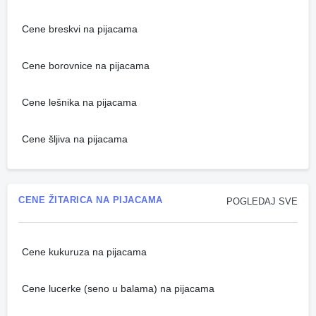
Cene breskvi na pijacama
Cene borovnice na pijacama
Cene lešnika na pijacama
Cene šljiva na pijacama
CENE ŽITARICA NA PIJACAMA
POGLEDAJ SVE
Cene kukuruza na pijacama
Cene lucerke (seno u balama) na pijacama