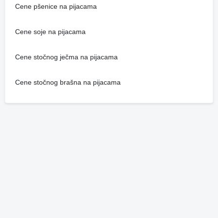
Cene pšenice na pijacama
Cene soje na pijacama
Cene stočnog ječma na pijacama
Cene stočnog brašna na pijacama