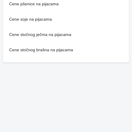
Cene pšenice na pijacama
Cene soje na pijacama
Cene stočnog ječma na pijacama
Cene stočnog brašna na pijacama