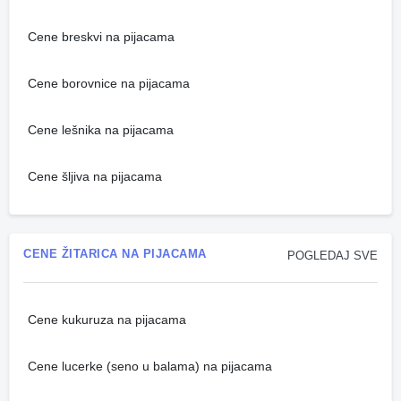
Cene breskvi na pijacama
Cene borovnice na pijacama
Cene lešnika na pijacama
Cene šljiva na pijacama
CENE ŽITARICA NA PIJACAMA
POGLEDAJ SVE
Cene kukuruza na pijacama
Cene lucerke (seno u balama) na pijacama