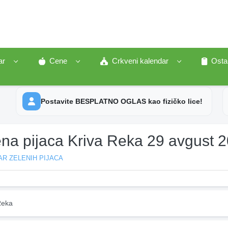
ar
Cene
Crkveni kalendar
Osta
Postavite BESPLATNO OGLAS kao fizičko lice!
ena pijaca Kriva Reka 29 avgust 
R ZELENIH PIJACA
Reka