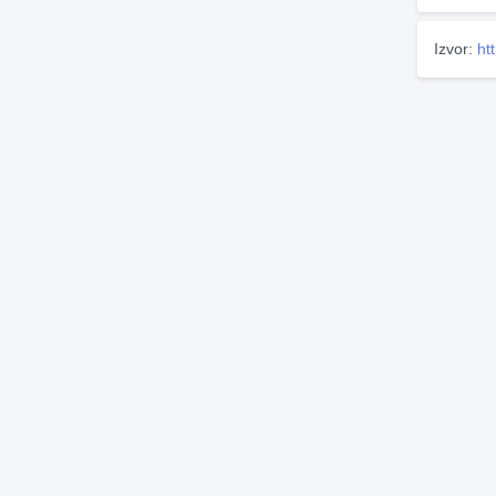
Izvor:
ht