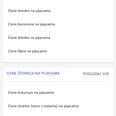
Cene breskvi na pijacama
Cene borovnice na pijacama
Cene lešnika na pijacama
Cene šljiva na pijacama
CENE ŽITARICA NA PIJACAMA
POGLEDAJ SVE
Cene kukuruza na pijacama
Cene lucerke (seno u balama) na pijacama