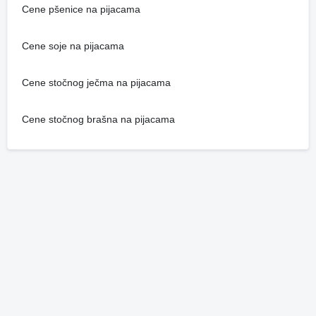
Cene pšenice na pijacama
Cene soje na pijacama
Cene stočnog ječma na pijacama
Cene stočnog brašna na pijacama