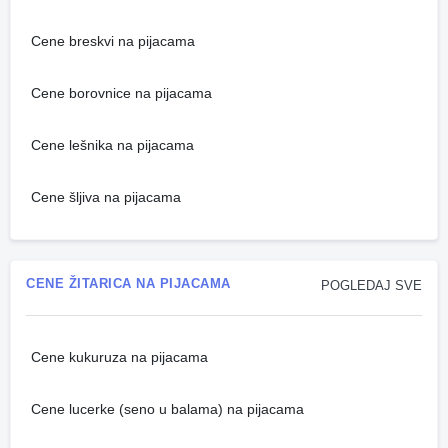
Cene breskvi na pijacama
Cene borovnice na pijacama
Cene lešnika na pijacama
Cene šljiva na pijacama
CENE ŽITARICA NA PIJACAMA
POGLEDAJ SVE
Cene kukuruza na pijacama
Cene lucerke (seno u balama) na pijacama