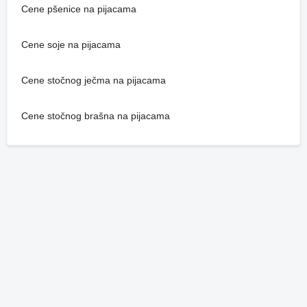
Cene pšenice na pijacama
Cene soje na pijacama
Cene stočnog ječma na pijacama
Cene stočnog brašna na pijacama