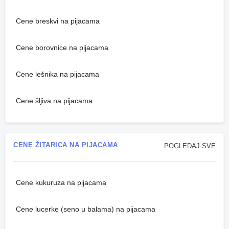
Cene breskvi na pijacama
Cene borovnice na pijacama
Cene lešnika na pijacama
Cene šljiva na pijacama
CENE ŽITARICA NA PIJACAMA
POGLEDAJ SVE
Cene kukuruza na pijacama
Cene lucerke (seno u balama) na pijacama