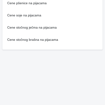
Cene pšenice na pijacama
Cene soje na pijacama
Cene stočnog ječma na pijacama
Cene stočnog brašna na pijacama