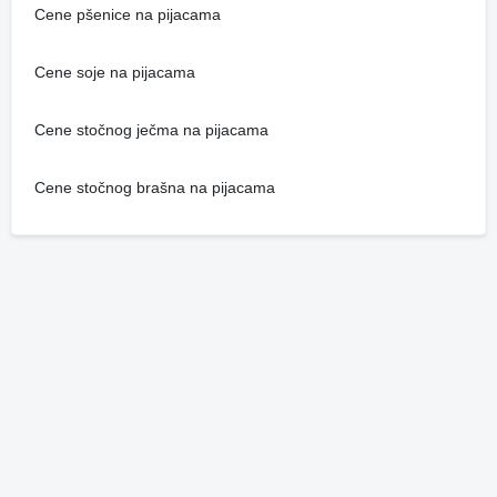
Cene pšenice na pijacama
Cene soje na pijacama
Cene stočnog ječma na pijacama
Cene stočnog brašna na pijacama