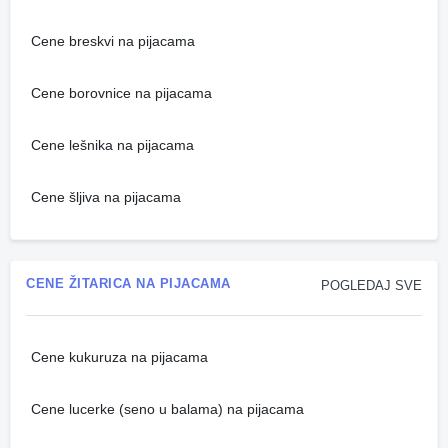
Cene breskvi na pijacama
Cene borovnice na pijacama
Cene lešnika na pijacama
Cene šljiva na pijacama
CENE ŽITARICA NA PIJACAMA
POGLEDAJ SVE
Cene kukuruza na pijacama
Cene lucerke (seno u balama) na pijacama