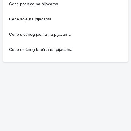
Cene pšenice na pijacama
Cene soje na pijacama
Cene stočnog ječma na pijacama
Cene stočnog brašna na pijacama