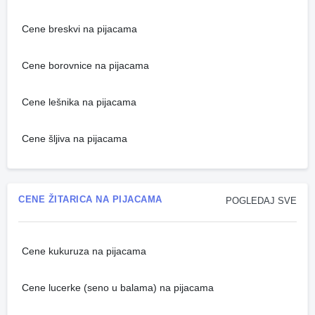
Cene breskvi na pijacama
Cene borovnice na pijacama
Cene lešnika na pijacama
Cene šljiva na pijacama
CENE ŽITARICA NA PIJACAMA
POGLEDAJ SVE
Cene kukuruza na pijacama
Cene lucerke (seno u balama) na pijacama