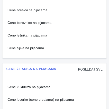
Cene breskvi na pijacama
Cene borovnice na pijacama
Cene lešnika na pijacama
Cene šljiva na pijacama
CENE ŽITARICA NA PIJACAMA
POGLEDAJ SVE
Cene kukuruza na pijacama
Cene lucerke (seno u balama) na pijacama