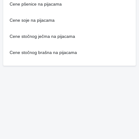
Cene pšenice na pijacama
Cene soje na pijacama
Cene stočnog ječma na pijacama
Cene stočnog brašna na pijacama