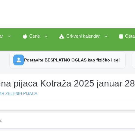
ar
Cene
Crkveni kalendar
Osta
Postavite BESPLATNO OGLAS kao fizičko lice!
ena pijaca Kotraža 2025 januar 2
R ZELENIH PIJACA
a