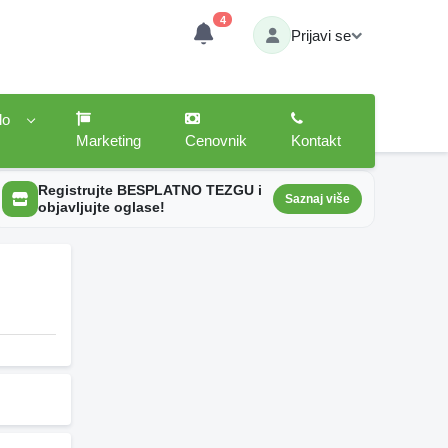
4
Prijavi se
lo
Marketing
Cenovnik
Kontakt
Registrujte BESPLATNO TEZGU i
Saznaj više
objavljujte oglase!
8