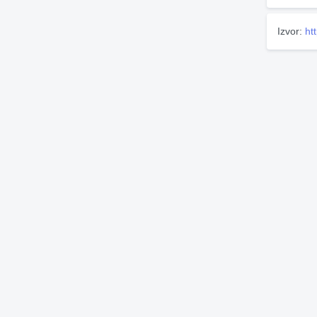
Izvor:
ht