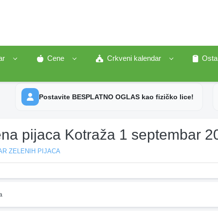
ar
Cene
Crkveni kalendar
Osta
Postavite BESPLATNO OGLAS kao fizičko lice!
ena pijaca Kotraža 1 septembar 2
R ZELENIH PIJACA
a