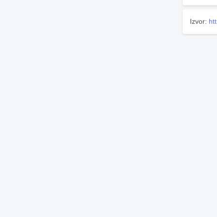
Izvor:
ht