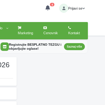
4
Prijavi se
lo
Marketing
Cenovnik
Kontakt
Registrujte BESPLATNO TEZGU i
Saznaj više
objavljujte oglase!
026