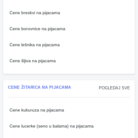
Cene breskvi na pijacama
Cene borovnice na pijacama
Cene lešnika na pijacama
Cene šljiva na pijacama
CENE ŽITARICA NA PIJACAMA
POGLEDAJ SVE
Cene kukuruza na pijacama
Cene lucerke (seno u balama) na pijacama