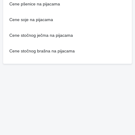
Cene pšenice na pijacama
Cene soje na pijacama
Cene stočnog ječma na pijacama
Cene stočnog brašna na pijacama