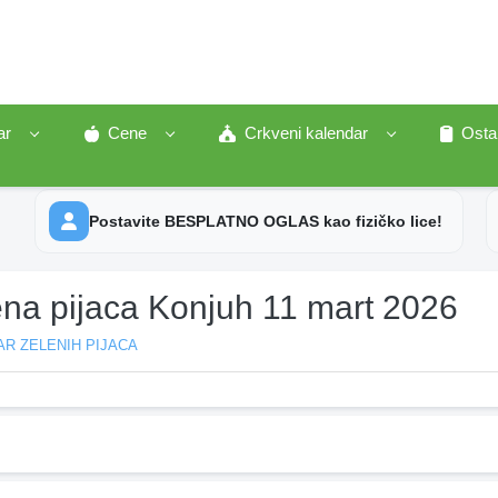
ar
Cene
Crkveni kalendar
Osta
Postavite BESPLATNO OGLAS kao fizičko lice!
ena pijaca Konjuh 11 mart 2026
R ZELENIH PIJACA
h