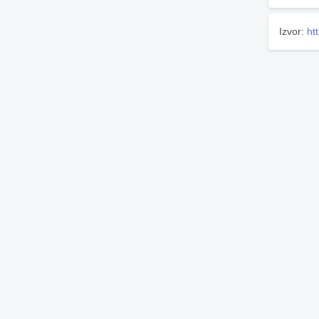
Izvor:
ht