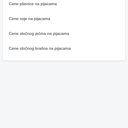
Cene pšenice na pijacama
Cene soje na pijacama
Cene stočnog ječma na pijacama
Cene stočnog brašna na pijacama