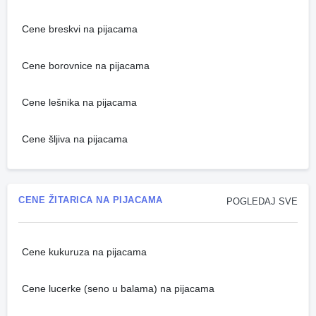
Cene breskvi na pijacama
Cene borovnice na pijacama
Cene lešnika na pijacama
Cene šljiva na pijacama
CENE ŽITARICA NA PIJACAMA
POGLEDAJ SVE
Cene kukuruza na pijacama
Cene lucerke (seno u balama) na pijacama