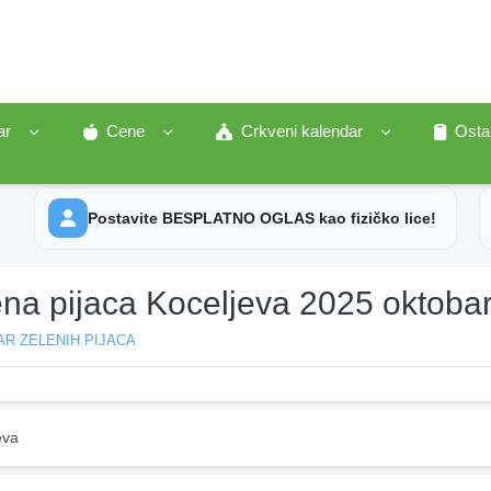
ar
Cene
Crkveni kalendar
Osta
Postavite BESPLATNO OGLAS kao fizičko lice!
ena pijaca Koceljeva 2025 oktoba
R ZELENIH PIJACA
eva