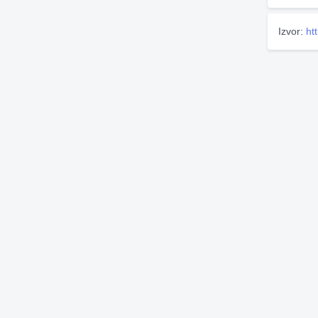
Izvor:
ht