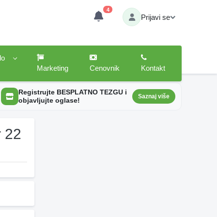
4
Prijavi se
lo
Marketing
Cenovnik
Kontakt
Registrujte BESPLATNO TEZGU i
Saznaj više
objavljujte oglase!
r 22