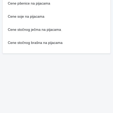
Cene pšenice na pijacama
Cene soje na pijacama
Cene stočnog ječma na pijacama
Cene stočnog brašna na pijacama