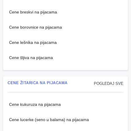
Cene breskvi na pijacama
Cene borovnice na pijacama
Cene lešnika na pijacama
Cene šljiva na pijacama
CENE ŽITARICA NA PIJACAMA
POGLEDAJ SVE
Cene kukuruza na pijacama
Cene lucerke (seno u balama) na pijacama