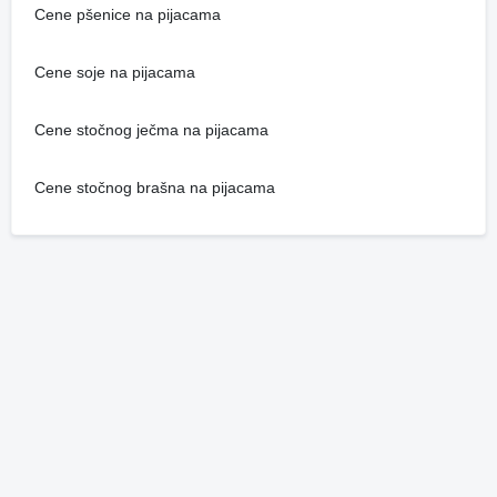
Cene pšenice na pijacama
Cene soje na pijacama
Cene stočnog ječma na pijacama
Cene stočnog brašna na pijacama