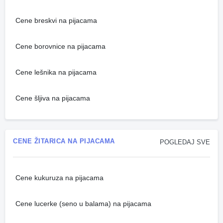
Cene breskvi na pijacama
Cene borovnice na pijacama
Cene lešnika na pijacama
Cene šljiva na pijacama
CENE ŽITARICA NA PIJACAMA
POGLEDAJ SVE
Cene kukuruza na pijacama
Cene lucerke (seno u balama) na pijacama