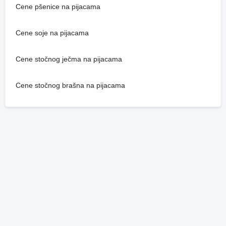
Cene pšenice na pijacama
Cene soje na pijacama
Cene stočnog ječma na pijacama
Cene stočnog brašna na pijacama