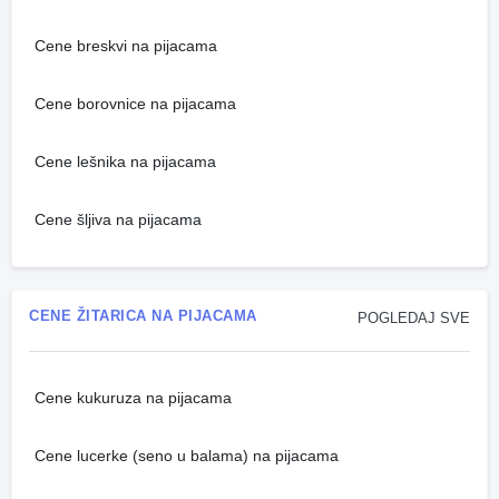
Cene breskvi na pijacama
Cene borovnice na pijacama
Cene lešnika na pijacama
Cene šljiva na pijacama
CENE ŽITARICA NA PIJACAMA
POGLEDAJ SVE
Cene kukuruza na pijacama
Cene lucerke (seno u balama) na pijacama