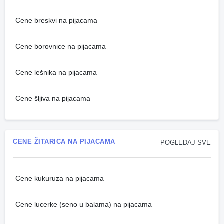
Cene breskvi na pijacama
Cene borovnice na pijacama
Cene lešnika na pijacama
Cene šljiva na pijacama
CENE ŽITARICA NA PIJACAMA
POGLEDAJ SVE
Cene kukuruza na pijacama
Cene lucerke (seno u balama) na pijacama