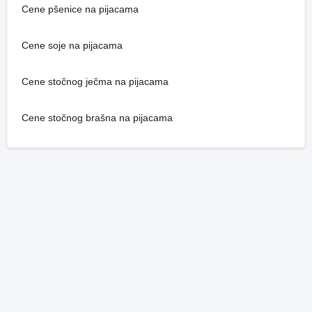
Cene pšenice na pijacama
Cene soje na pijacama
Cene stočnog ječma na pijacama
Cene stočnog brašna na pijacama