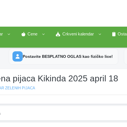
ar
Cene
Crkveni kalendar
Osta
Postavite BESPLATNO OGLAS kao fizičko lice!
na pijaca Kikinda 2025 april 18
R ZELENIH PIJACA
a