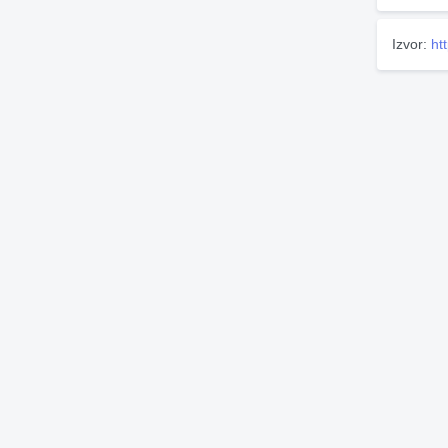
Izvor:
ht