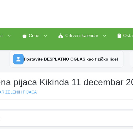
ar
Cene
Crkveni kalendar
Osta
Postavite BESPLATNO OGLAS kao fizičko lice!
ena pijaca Kikinda 11 decembar 
R ZELENIH PIJACA
a