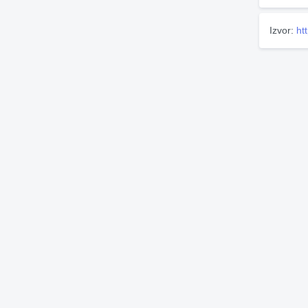
Izvor:
ht