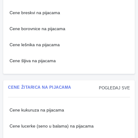
Cene breskvi na pijacama
Cene borovnice na pijacama
Cene lešnika na pijacama
Cene šljiva na pijacama
CENE ŽITARICA NA PIJACAMA
POGLEDAJ SVE
Cene kukuruza na pijacama
Cene lucerke (seno u balama) na pijacama