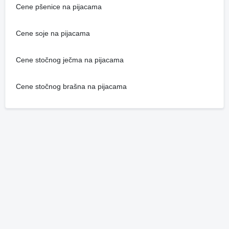
Cene pšenice na pijacama
Cene soje na pijacama
Cene stočnog ječma na pijacama
Cene stočnog brašna na pijacama