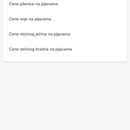
Cene pšenice na pijacama
Cene soje na pijacama
Cene stočnog ječma na pijacama
Cene stočnog brašna na pijacama