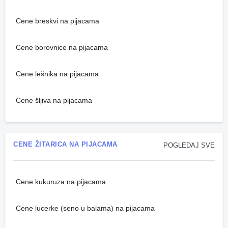
Cene breskvi na pijacama
Cene borovnice na pijacama
Cene lešnika na pijacama
Cene šljiva na pijacama
CENE ŽITARICA NA PIJACAMA
POGLEDAJ SVE
Cene kukuruza na pijacama
Cene lucerke (seno u balama) na pijacama