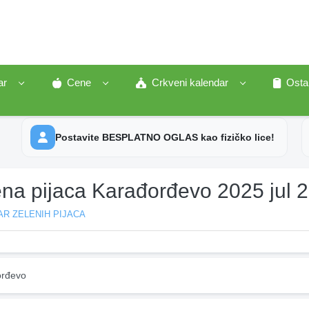
ar
Cene
Crkveni kalendar
Osta
Postavite BESPLATNO OGLAS kao fizičko lice!
ena pijaca Karađorđevo 2025 jul 
R ZELENIH PIJACA
rđevo