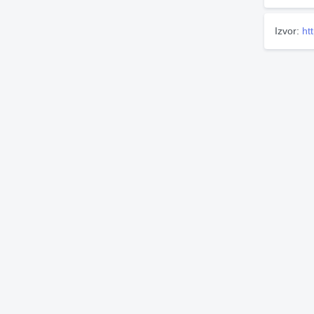
Izvor:
ht