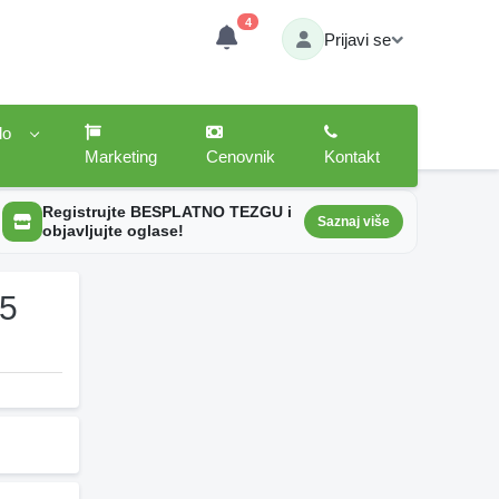
4
Prijavi se
lo
Marketing
Cenovnik
Kontakt
Registrujte BESPLATNO TEZGU i
Saznaj više
objavljujte oglase!
25