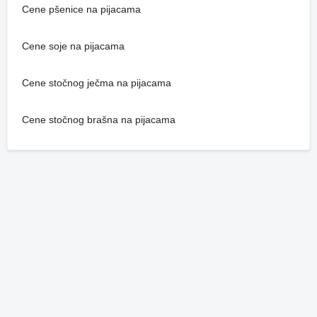
Cene pšenice na pijacama
Cene soje na pijacama
Cene stočnog ječma na pijacama
Cene stočnog brašna na pijacama