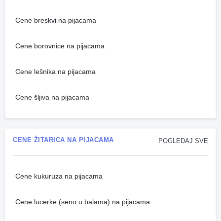
Cene breskvi na pijacama
Cene borovnice na pijacama
Cene lešnika na pijacama
Cene šljiva na pijacama
CENE ŽITARICA NA PIJACAMA
POGLEDAJ SVE
Cene kukuruza na pijacama
Cene lucerke (seno u balama) na pijacama