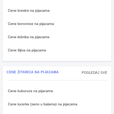
Cene breskvi na pijacama
Cene borovnice na pijacama
Cene lešnika na pijacama
Cene šljiva na pijacama
CENE ŽITARICA NA PIJACAMA
POGLEDAJ SVE
Cene kukuruza na pijacama
Cene lucerke (seno u balama) na pijacama