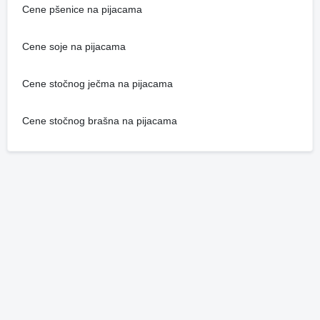
Cene pšenice na pijacama
Cene soje na pijacama
Cene stočnog ječma na pijacama
Cene stočnog brašna na pijacama