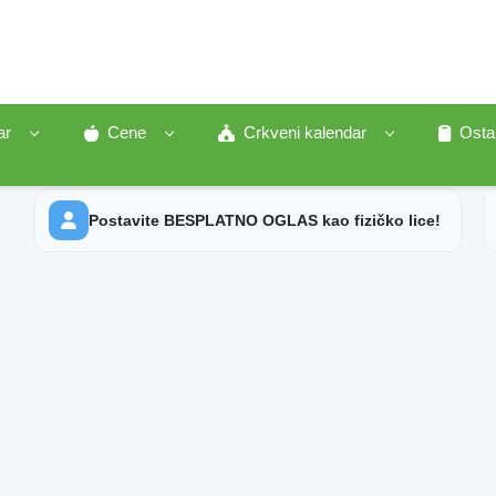
ar
Cene
Crkveni kalendar
Osta
Postavite BESPLATNO OGLAS kao fizičko lice!