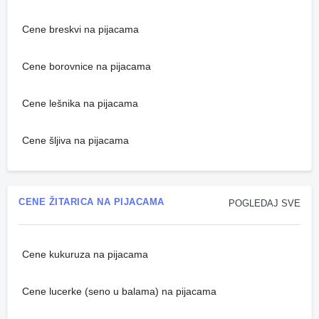
Cene breskvi na pijacama
Cene borovnice na pijacama
Cene lešnika na pijacama
Cene šljiva na pijacama
CENE ŽITARICA NA PIJACAMA
POGLEDAJ SVE
Cene kukuruza na pijacama
Cene lucerke (seno u balama) na pijacama