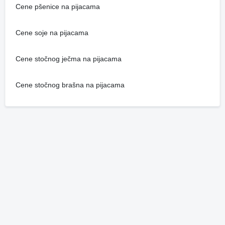
Cene pšenice na pijacama
Cene soje na pijacama
Cene stočnog ječma na pijacama
Cene stočnog brašna na pijacama