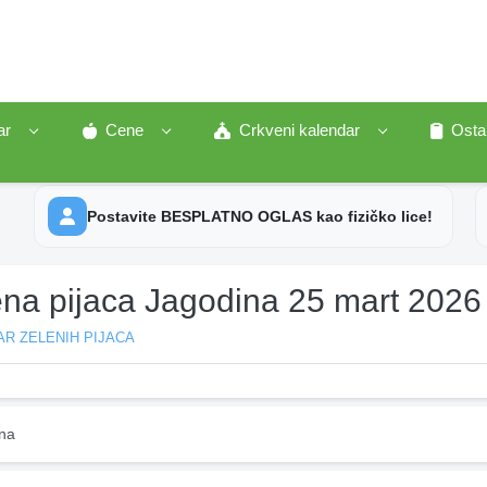
ar
Cene
Crkveni kalendar
Osta
Postavite BESPLATNO OGLAS kao fizičko lice!
ena pijaca Jagodina 25 mart 2026
R ZELENIH PIJACA
na