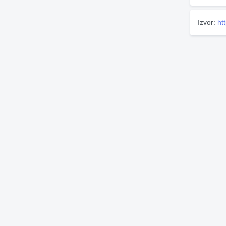
Izvor:
ht