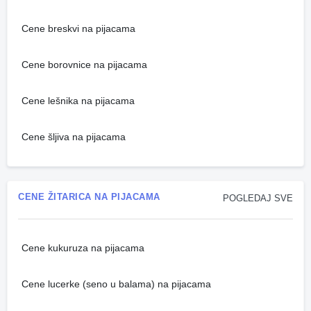
Cene breskvi na pijacama
Cene borovnice na pijacama
Cene lešnika na pijacama
Cene šljiva na pijacama
CENE ŽITARICA NA PIJACAMA
POGLEDAJ SVE
Cene kukuruza na pijacama
Cene lucerke (seno u balama) na pijacama