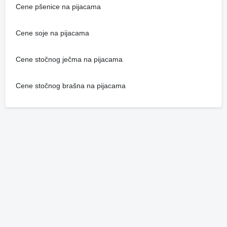
Cene pšenice na pijacama
Cene soje na pijacama
Cene stočnog ječma na pijacama
Cene stočnog brašna na pijacama