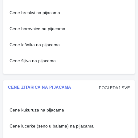
Cene breskvi na pijacama
Cene borovnice na pijacama
Cene lešnika na pijacama
Cene šljiva na pijacama
CENE ŽITARICA NA PIJACAMA
POGLEDAJ SVE
Cene kukuruza na pijacama
Cene lucerke (seno u balama) na pijacama