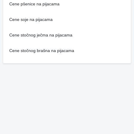
Cene pšenice na pijacama
Cene soje na pijacama
Cene stočnog ječma na pijacama
Cene stočnog brašna na pijacama