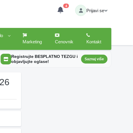
4
Prijavi se
lo
Marketing
Cenovnik
Kontakt
Registrujte BESPLATNO TEZGU i
Saznaj više
objavljujte oglase!
026