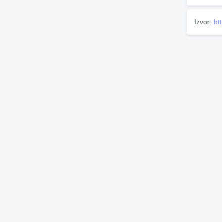
Izvor:
ht