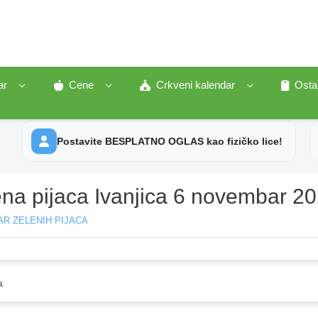
ar
Cene
Crkveni kalendar
Osta
Postavite BESPLATNO OGLAS kao fizičko lice!
ena pijaca Ivanjica 6 novembar 2
R ZELENIH PIJACA
a