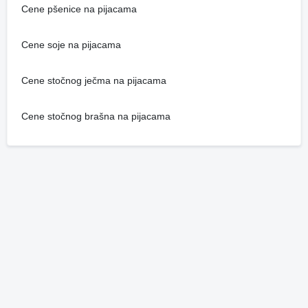
Cene pšenice na pijacama
Cene soje na pijacama
Cene stočnog ječma na pijacama
Cene stočnog brašna na pijacama