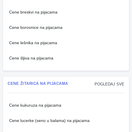
Cene breskvi na pijacama
Cene borovnice na pijacama
Cene lešnika na pijacama
Cene šljiva na pijacama
CENE ŽITARICA NA PIJACAMA
POGLEDAJ SVE
Cene kukuruza na pijacama
Cene lucerke (seno u balama) na pijacama