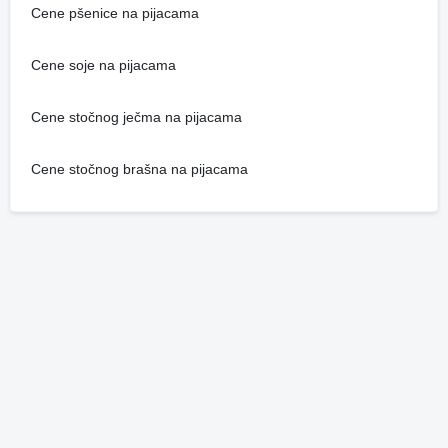
Cene pšenice na pijacama
Cene soje na pijacama
Cene stočnog ječma na pijacama
Cene stočnog brašna na pijacama