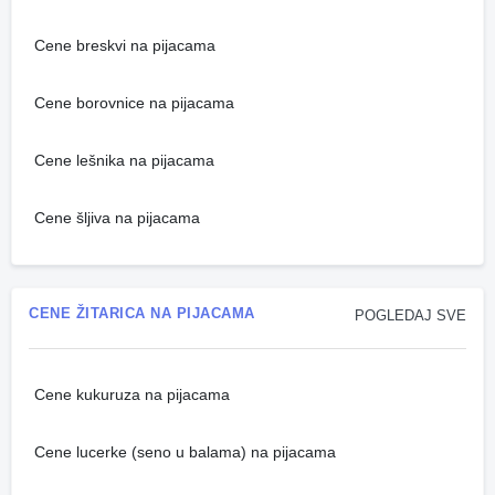
Cene breskvi na pijacama
Cene borovnice na pijacama
Cene lešnika na pijacama
Cene šljiva na pijacama
CENE ŽITARICA NA PIJACAMA
POGLEDAJ SVE
Cene kukuruza na pijacama
Cene lucerke (seno u balama) na pijacama