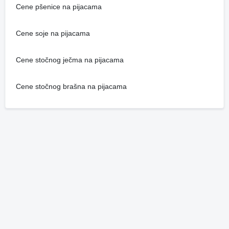
Cene pšenice na pijacama
Cene soje na pijacama
Cene stočnog ječma na pijacama
Cene stočnog brašna na pijacama