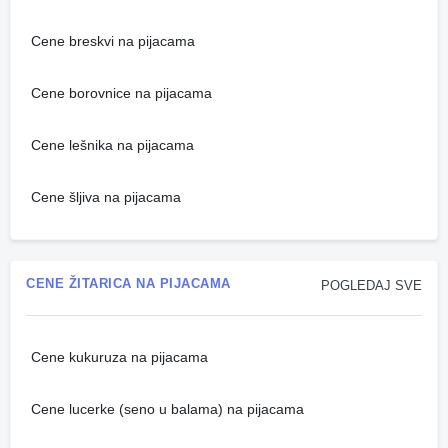
Cene breskvi na pijacama
Cene borovnice na pijacama
Cene lešnika na pijacama
Cene šljiva na pijacama
CENE ŽITARICA NA PIJACAMA
POGLEDAJ SVE
Cene kukuruza na pijacama
Cene lucerke (seno u balama) na pijacama