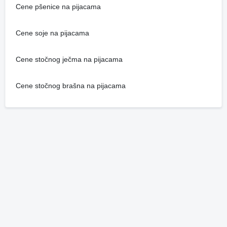
Cene pšenice na pijacama
Cene soje na pijacama
Cene stočnog ječma na pijacama
Cene stočnog brašna na pijacama