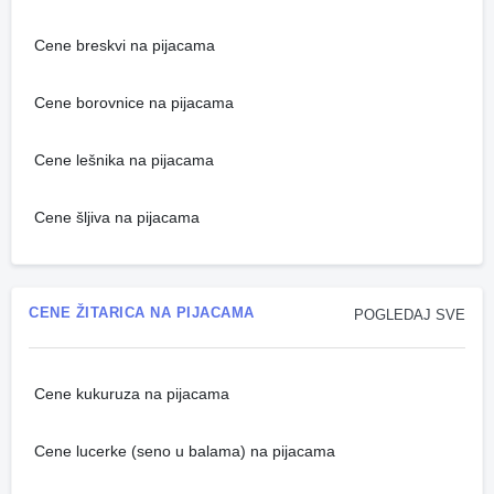
Cene breskvi na pijacama
Cene borovnice na pijacama
Cene lešnika na pijacama
Cene šljiva na pijacama
CENE ŽITARICA NA PIJACAMA
POGLEDAJ SVE
Cene kukuruza na pijacama
Cene lucerke (seno u balama) na pijacama