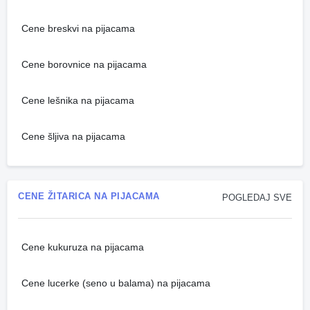
Cene breskvi na pijacama
Cene borovnice na pijacama
Cene lešnika na pijacama
Cene šljiva na pijacama
CENE ŽITARICA NA PIJACAMA
POGLEDAJ SVE
Cene kukuruza na pijacama
Cene lucerke (seno u balama) na pijacama