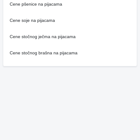
Cene pšenice na pijacama
Cene soje na pijacama
Cene stočnog ječma na pijacama
Cene stočnog brašna na pijacama