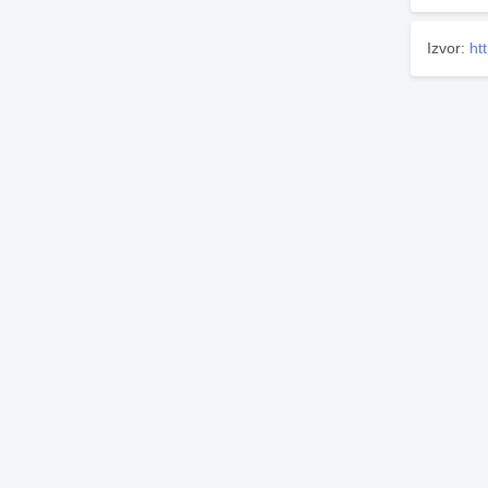
Izvor:
ht