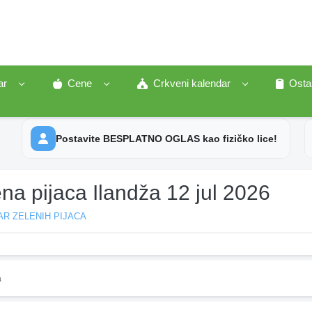
ar
Cene
Crkveni kalendar
Osta
Postavite BESPLATNO OGLAS kao fizičko lice!
na pijaca Ilandža 12 jul 2026
R ZELENIH PIJACA
a