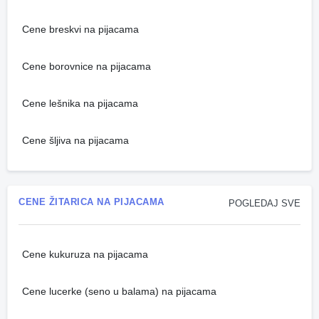
Cene breskvi na pijacama
Cene borovnice na pijacama
Cene lešnika na pijacama
Cene šljiva na pijacama
CENE ŽITARICA NA PIJACAMA
POGLEDAJ SVE
Cene kukuruza na pijacama
Cene lucerke (seno u balama) na pijacama