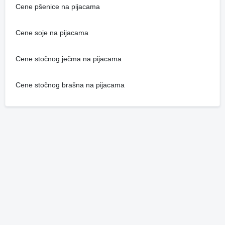
Cene pšenice na pijacama
Cene soje na pijacama
Cene stočnog ječma na pijacama
Cene stočnog brašna na pijacama