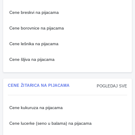
Cene breskvi na pijacama
Cene borovnice na pijacama
Cene lešnika na pijacama
Cene šljiva na pijacama
CENE ŽITARICA NA PIJACAMA
POGLEDAJ SVE
Cene kukuruza na pijacama
Cene lucerke (seno u balama) na pijacama