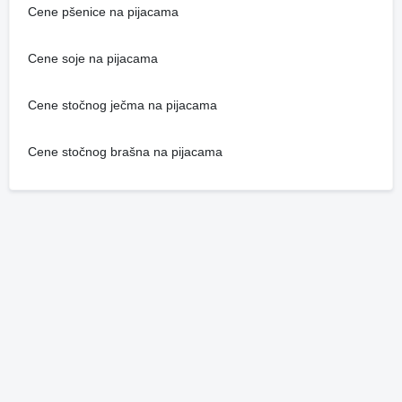
Cene pšenice na pijacama
Cene soje na pijacama
Cene stočnog ječma na pijacama
Cene stočnog brašna na pijacama