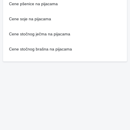
Cene pšenice na pijacama
Cene soje na pijacama
Cene stočnog ječma na pijacama
Cene stočnog brašna na pijacama