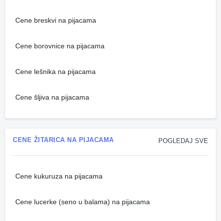
Cene breskvi na pijacama
Cene borovnice na pijacama
Cene lešnika na pijacama
Cene šljiva na pijacama
CENE ŽITARICA NA PIJACAMA
POGLEDAJ SVE
Cene kukuruza na pijacama
Cene lucerke (seno u balama) na pijacama