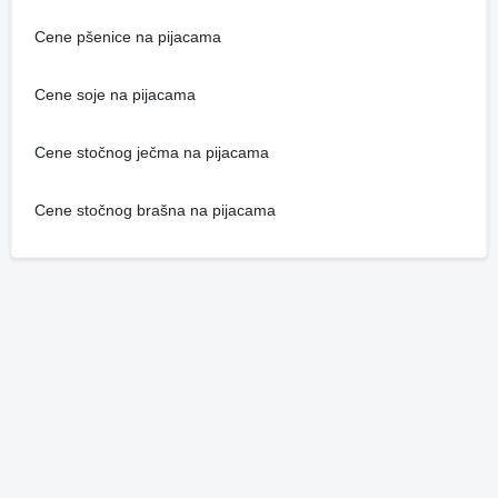
Cene pšenice na pijacama
Cene soje na pijacama
Cene stočnog ječma na pijacama
Cene stočnog brašna na pijacama