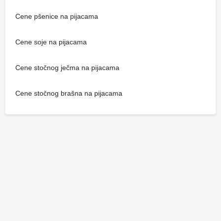
Cene pšenice na pijacama
Cene soje na pijacama
Cene stočnog ječma na pijacama
Cene stočnog brašna na pijacama