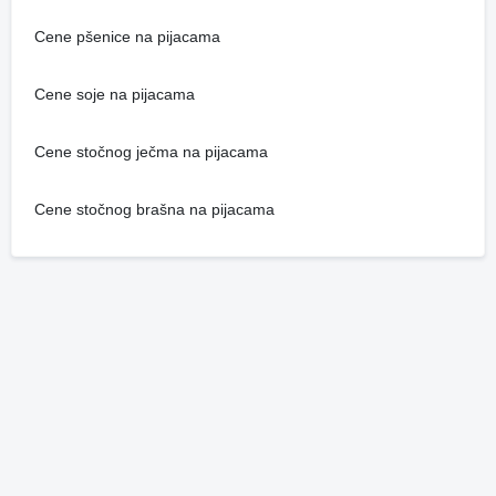
Cene pšenice na pijacama
Cene soje na pijacama
Cene stočnog ječma na pijacama
Cene stočnog brašna na pijacama