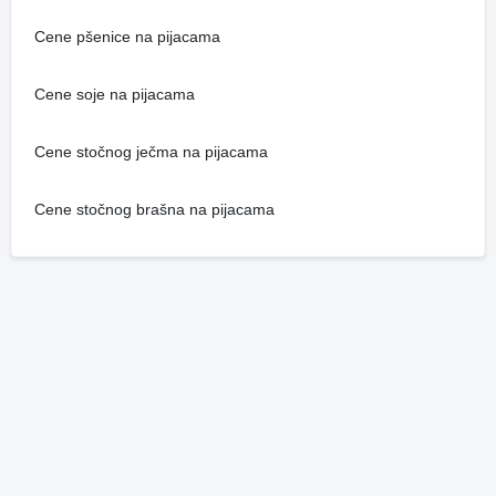
Cene pšenice na pijacama
Cene soje na pijacama
Cene stočnog ječma na pijacama
Cene stočnog brašna na pijacama