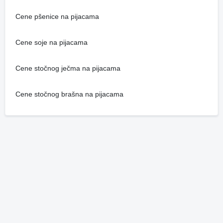
Cene pšenice na pijacama
Cene soje na pijacama
Cene stočnog ječma na pijacama
Cene stočnog brašna na pijacama