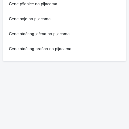
Cene pšenice na pijacama
Cene soje na pijacama
Cene stočnog ječma na pijacama
Cene stočnog brašna na pijacama