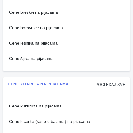
Cene breskvi na pijacama
Cene borovnice na pijacama
Cene lešnika na pijacama
Cene šljiva na pijacama
CENE ŽITARICA NA PIJACAMA
POGLEDAJ SVE
Cene kukuruza na pijacama
Cene lucerke (seno u balama) na pijacama